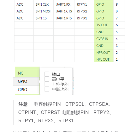
注意
： 电容触摸PIN：CTPSCL、CTPSDA、
CTPINT、CTPRST 电阻触摸PIN：RTPY2、
RTPY1、RTPX2、RTPX1